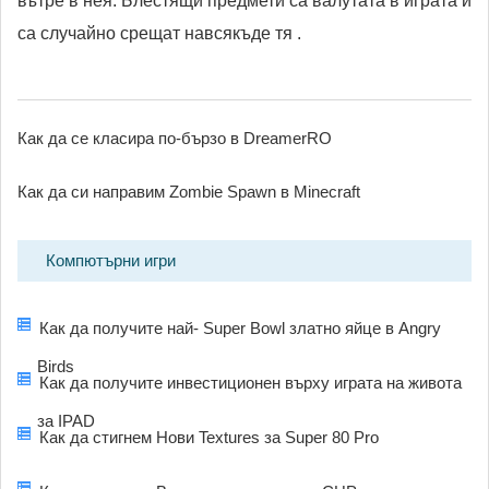
вътре в нея. Блестящи предмети са валутата в играта и
са случайно срещат навсякъде тя .
Как да се класира по-бързо в DreamerRO
Как да си направим Zombie Spawn в Minecraft
Компютърни игри
Как да получите най- Super Bowl златно яйце в Angry
Birds
Как да получите инвестиционен върху играта на живота
за IPAD
Как да стигнем Нови Textures за Super 80 Pro