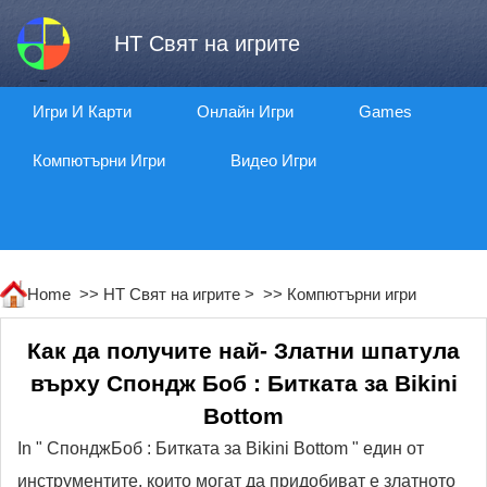
HT Свят на игрите
Игри И Карти
Онлайн Игри
Games
Компютърни Игри
Видео Игри
Home >>
HT Свят на игрите
> >>
Компютърни игри
Как да получите най- Златни шпатула
върху Спондж Боб : Битката за Bikini
Bottom
In " СпонджБоб : Битката за Bikini Bottom " един от
инструментите, които могат да придобиват е златното