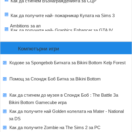
Как да стигнем Възнагражденията за СЦР
Как да получите най- пожарникар Купата на Sims 3
Ambitions за ап
Как да получите най- Graphics Enhancer за GTA IV
Компютърни игри
Кодове за Spongebob Битката за Bikini Bottom Kelp Forest
Помощ за Спондж Боб Битка за Bikini Bottom
Как да стигнем до музея в Спондж Боб : The Battle За
Bikini Bottom Gamecube игра
Как да получите най Golden колелата на Mater - National
за DS
Как да получите Zombie на The Sims 2 за PC