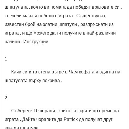
шпатулата , която ви помага да победят враговете си ,
спечели мача и победи в играта . Съществуват
известен брой на златни шпатули , разпръснати из
играта , и ще можете да ги получите в най-различни
начини . Инструкции
1
Качи синята стена вътре в Чам кофата и вдигна на
шпатулата върху покрива .
2
Съберете 10 чорапи , които са скрити по време на
играта . Дайте чорапите да Patrick да получат друг
златен шпатула.