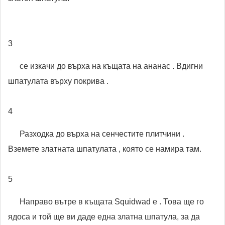
3
се изкачи до върха на къщата на ананас . Вдигни
шпатулата върху покрива .
4
Разходка до върха на сенчестите плитчини .
Вземете златната шпатулата , която се намира там.
5
Направо вътре в къщата Squidwad е . Това ще го
ядоса и той ще ви даде една златна шпатула, за да