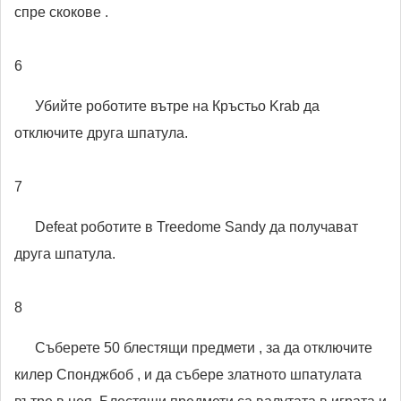
спре скокове .
6
Убийте роботите вътре на Кръстьо Krab да
отключите друга шпатула.
7
Defeat роботите в Treedome Sandy да получават
друга шпатула.
8
Съберете 50 блестящи предмети , за да отключите
килер Спонджбоб , и да събере златното шпатулата