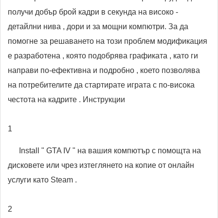
получи добър брой кадри в секунда на високо -
детайлни нива , дори и за мощни компютри. За да
помогне за решаването на този проблем модификация
е разработена , която подобрява графиката , като ги
направи по-ефективна и подробно , което позволява
на потребителите да стартирате играта с по-висока
честота на кадрите . Инструкции
1
Install " GTA IV " на вашия компютър с помощта на
дисковете или чрез изтеглянето на копие от онлайн
услуги като Steam .
2