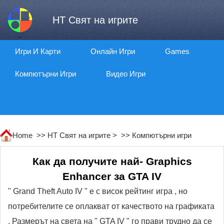
HT Свят на игрите
Игри И Карти
Онлайн Игри
Games
Компютърни Игри
Видео Игри
Home >>
HT Свят на игрите
> >>
Компютърни игри
Как да получите най- Graphics
Enhancer за GTA IV
" Grand Theft Auto IV " е с висок рейтинг игра , но
потребителите се оплакват от качеството на графиката
. Размерът на света на " GTA IV " го прави трудно да се