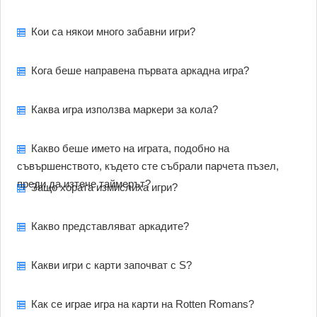
Кои са някои много забавни игри?
Кога беше направена първата аркадна игра?
Каква игра използва маркери за кола?
Какво беше името на играта, подобно на
съвършенството, където сте събрали парчета пъзел,
преди да изтече таймерът?
Защо хората измислиха игри?
Какво представляват аркадите?
Какви игри с карти започват с S?
Как се играе игра на карти на Rotten Romans?