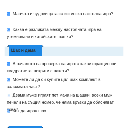
Магията и чудовищата са истинска настолна игра?
Каква е разликата между настолната игра на
утежняване и китайските шашки?
Шах и дама
В началото на проверка на играта какви фракционни
квадратчета, покрити с пакети?
Можете ли да си купите цял шах комплект в
заложната част?
Двама мъже играят пет мача на шашки, всеки мъж
печели на същия номер, че няма връзки да обясняват
това?
Как да играя шах