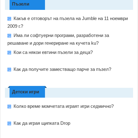
Пъзели
Какъв е отговорът на пъзела на Jumble на 11 ноември
2009 г.?
Има ли софтуерни програми, разработени за
решаване и дори генериране на кучета ku?
Кои са някои евтини пъзели за деца?
Как да получите заместващо парче за пъзел?
Детски игри
Колко време момчетата играят игри седмично?
Как да играя щипката Drop