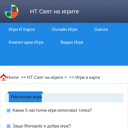
HT Свят на игрите
Игри И Карти
Онлайн Игри
Games
Компютърни Игри
Видео Игри
Home >>
HT Свят на игрите
> >>
Игри и карти
Настолни игри
Какви 5 настолни игри използват топка?
Защо Monopoly е добра игра?