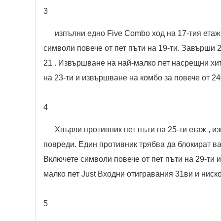
3
изпълни едно Five Combo ход на 17-тия етаж 
символи повече от пет пъти на 19-ти. Завърши 2
21 . Извършване на най-малко пет насрещни хит
на 23-ти и извършване на комбо за повече от 240
4
Хвърли противник пет пъти на 25-ти етаж , из
повреди. Един противник трябва да блокират ва
Включете символи повече от пет пъти на 29-ти и
малко пет Just Входни отигравания 31ви и ниско
5