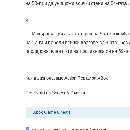
на 53-ти и да унищожи всички стени на 54-тата .
8
Извършва три атака хвърля на 55-то и комбо 
на 57-ти и победи всички врагове в 58-ата , без
последователни пъти на противника си на 59-то 
Как да използваме Action Replay за XBox
Pro Evolution Soccer 5 Съвети
Xbox Game Cheats
Как да стигнем до Icy етаж в Sapphire