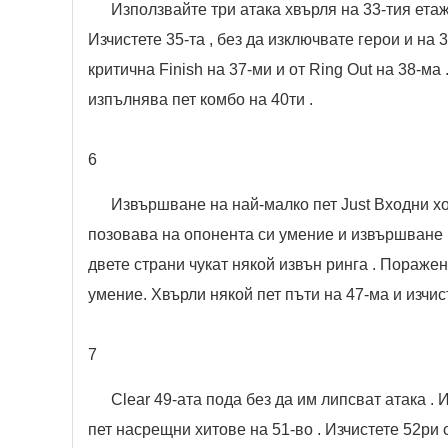
Използвайте три атака хвърля на 33-тия етаж
Изчистете 35-та , без да изключвате герои и на 
критична Finish на 37-ми и от Ring Out ​​на 38-м
изпълнява пет комбо на 40ти .
6
Извършване на най-малко пет Just Входни хода
позовава на опонента си умение и извършване на
двете страни чукат някой извън ринга . Поражен
умение. Хвърли някой пет пъти на 47-ма и изчис
7
Clear 49-ата пода без да им липсват атака .
пет насрещни хитове на 51-во . Изчистете 52ри с