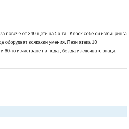
за повече от 240 щети на 56-ти . Knock себе си извън ринга
 да оборудват всякакви умения. Пази атака 10
и 60-то изчистване на пода , без да изключвате знаци.