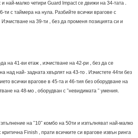
 и най-малко четири Guard Impact се движи на 34-тата .
36-ти с таймера на нула. Разбийте всички врагове с
а . Изчистване на 39-ти , без да променя позицията си и
 на 41-ви етаж , изчистване на 42-ри , без да се
 над най- задната хвърлят на 43-то . Изчистете 44ти без
ието всички врагове в 45-та и 46-тия без оборудване на
тване на 48-мо , оборудван с "невидимата " умения.
 Изпълнение на "10" комбо на 50ти и изпълняват най-малко
 критична Finish , прати всичките си врагове извън ринга