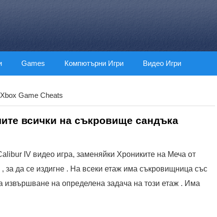
и
Games
Компютърни Игри
Видео Игри
Xbox Game Cheats
лучите всички на съкровище сандъка
alibur IV видео игра, заменяйки Хрониките на Меча от
, за да се издигне . На всеки етаж има съкровищница със
а извършване на определена задача на този етаж . Има