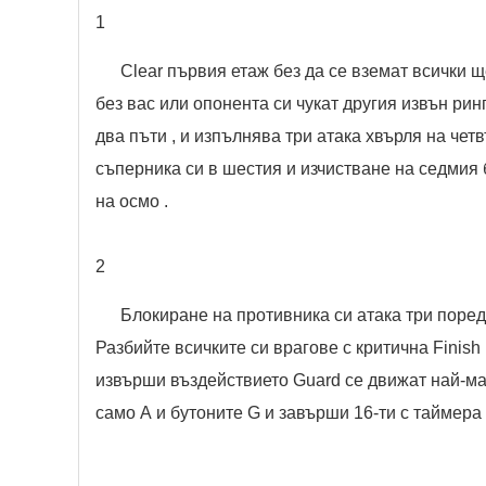
1
Clear първия етаж без да се вземат всички щ
без вас или опонента си чукат другия извън рин
два пъти , и изпълнява три атака хвърля на четв
съперника си в шестия и изчистване на седмия 
на осмо .
2
Блокиране на противника си атака три поредн
Разбийте всичките си врагове с критична Finish н
извърши въздействието Guard се движат най-мал
само А и бутоните G и завърши 16-ти с таймера 