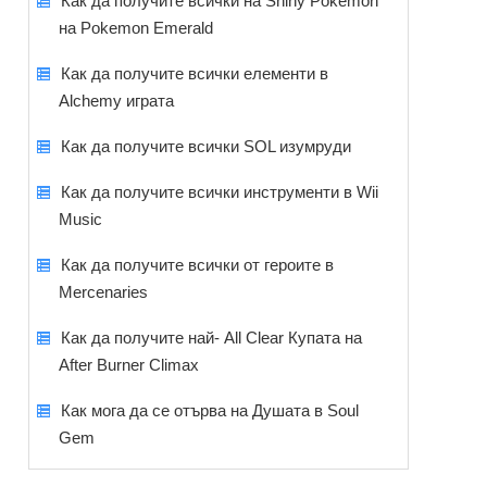
Как да получите всички на Shiny Pokemon
на Pokemon Emerald
Как да получите всички елементи в
Alchemy играта
Как да получите всички SOL изумруди
Как да получите всички инструменти в Wii
Music
Как да получите всички от героите в
Mercenaries
Как да получите най- All Clear Купата на
After Burner Climax
Как мога да се отърва на Душата в Soul
Gem