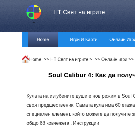
HT Свят на игрите
Home
Игри И Карти
Онлайн Игр
Home >>
HT Свят на игрите
> >>
Онлайн игри
>>
Soul Calibur 4: Как да по
Кулата на изгубените души е нов режим в Soul C
своя предшественик. Самата кула има 60 етажа 
специален елемент, който можете да получите з
общо 68 ковчежета . Инструкции