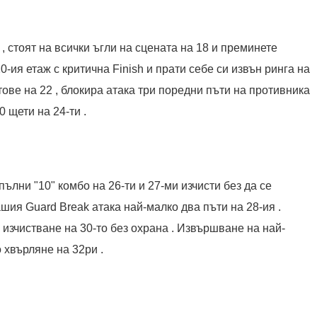
, стоят на всички ъгли на сцената на 18 и преминете
0-ия етаж с критична Finish и прати себе си извън ринга на
ове на 22 , блокира атака три поредни пъти на противника
 щети на 24-ти .
пълни "10" комбо на 26-ти и 27-ми изчисти без да се
шия Guard Break атака най-малко два пъти на 28-ия .
 изчистване на 30-то без охрана . Извършване на най-
 хвърляне на 32ри .