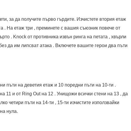
ети, за да получите първо гърдите. Изчистете втория етаж
га . На етаж три , преминете с вашия съюзник повече от
ърто . Knock от противника извън ринга на петата , хвърли
без да им липсват атака . Включете вашите герои два пъти
и пъти на деветия етаж и 10 поредни пъти на 10-ти .
а 11 и от Ring Out ​​на 12 . Унищожи всички стени на 13 , да
ко четири пъти на 14-ти , 15-ти изчистите използвайки
на нула.