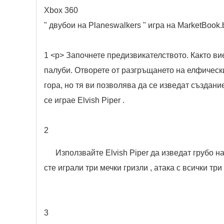
Xbox 360
" двубои на Planeswalkers " игра на MarketBook
1 <р> Започнете предизвикателството. Както ви
палуби. Отворете от разгръщането на елфически
гора, но тя ви позволява да се изведат създани
се играе Elvish Piper .
2
Използвайте Elvish Piper да изведат грубо на
сте играли три мечки гризли , атака с всички три 
3