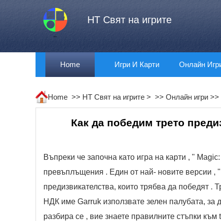
HT Свят на игрите
Home
Игри И Карти
Онлайн Игр
Home >>
HT Свят на игрите
> >>
Онлайн игри
>>
Как да победим трето преди
Въпреки че започна като игра на карти , " Magi
превъплъщения . Един от най- новите версии , " 
предизвикателства, които трябва да победят . Т
НДК име Garruk използвате зелен палубата, за д
разбира се , вие знаете правилните стъпки към 