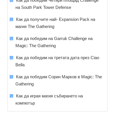
Как да победим Четири площад Challenge
на South Park Tower Defense
Как да получите най- Expansion Pack на
магия The Gathering
Как да победим на Garruk Challenge на
Magic: The Gathering
Как да победим на третата дата през Ciao
Bella
Как да победим Сорин Марков в Magic: The
Gathering
Как да играя магия събирането на
компютър