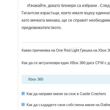
Изчакайте, докато блокери са избрани . След 
Гигантски израстъци, които имате върху единнат
като мечката минава, ще се справят необходим
предизвикателството.
Какво причинява на One Red Light Грешка на Xbox 3
Как да се актуализира един XBox 360 диск CFW с 
Xbox 360
Как да направя магия за скок в Castle Crashers
Как да създадете своя собствена магия на Gathe