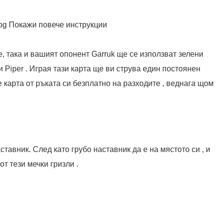
.bg Покажи повече инструкции
е, така и вашият опонент Garruk ще се използват зелени
 Piper . Играя тази карта ще ви струва един постоянен
е карта от ръката си безплатно на разходите , веднага щом
ставник. След като грубо наставник да е на мястото си , и
от тези мечки гризли .