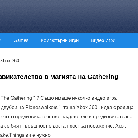
и
Games
Компютърни Игри
Видео Игри
Xbox 360
звикателство в магията на Gathering
c: The Gathering " ? Също имаше няколко видео игра
двубои на Planeswalkers " -та на Xbox 360 , идва с редица
ретото предизвикателство , където вие и предизвикателна
а се бият , всъщност е доста прост за поражение. Ако ,
take.Things ви е нужно