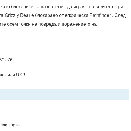
като блокерите са назначени , да играят на всичките три
а Grizzly Bear е блокирано от елфически Pathfinder . След
ите осем точки на повреда и поражението на
60 e76
диск или USB
ring карта