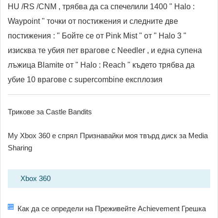
HU /RS /CNM , трябва да са спечелили 1400 " Halo :
Waypoint " точки от постижения и следните две
постижения : " Бойте се от Pink Mist " от " Halo 3 "
изисква те убия пет врагове с Needler , и една супена
лъжица Blamite от " Halo : Reach " където трябва да
убие 10 врагове с supercombine експлозия
Трикове за Castle Bandits
My Xbox 360 е спрял Признавайки моя твърд диск за Media
Sharing
Xbox 360
Как да се определи на Преживейте Achievement Грешка