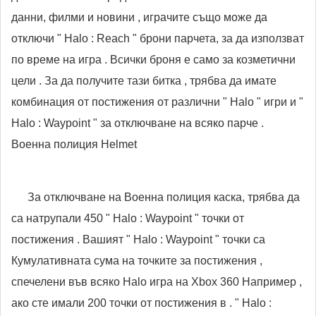
данни, филми и новини , играчите също може да
отключи " Halo : Reach " брони парчета, за да използват
по време на игра . Всички броня е само за козметични
цели . За да получите тази битка , трябва да имате
комбинация от постижения от различни " Halo " игри и "
Halo : Waypoint " за отключване на всяко парче .
Военна полиция Helmet
За отключване на Военна полиция каска, трябва да
са натрупали 450 " Halo : Waypoint " точки от
постижения . Вашият " Halo : Waypoint " точки са
Кумулативната сума на точките за постижения ,
спечелени във всяко Halo игра на Xbox 360 Например ,
ако сте имали 200 точки от постижения в . " Halo :