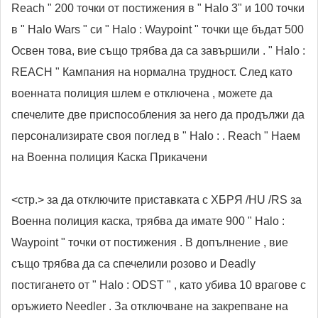
Reach " 200 точки от постижения в " Halo 3" и 100 точки
в " Halo Wars " си " Halo : Waypoint " точки ще бъдат 500
Освен това, вие също трябва да са завършили . " Halo :
REACH " Кампания на нормална трудност. След като
военната полиция шлем е отключена , можете да
спечелите две приспособления за него да продължи да
персонализирате своя поглед в " Halo : . Reach " Наем
на Военна полиция Каска Прикачени
<стр.> за да отключите приставката с ХБРЯ /HU /RS за
Военна полиция каска, трябва да имате 900 " Halo :
Waypoint " точки от постижения . В допълнение , вие
също трябва да са спечелили розово и Deadly
постигането от " Halo : ODST " , като убива 10 врагове с
оръжието Needler . За отключване на закрепване на