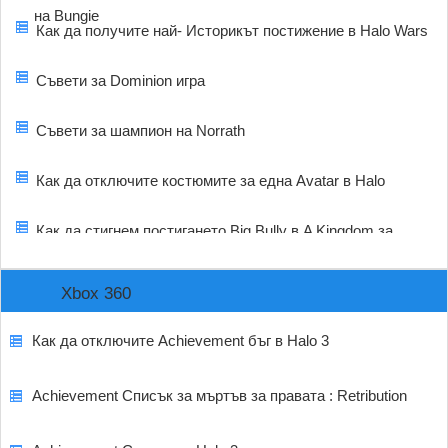
на Bungie
Как да получите най- Историкът постижение в Halo Wars
Съвети за Dominion игра
Съвети за шампион на Norrath
Как да отключите костюмите за една Avatar в Halo
Как да стигнем постигането Big Bully в A Kingdom за
Keflings
Xbox 360
Как да отключите Achievement бъг в Halo 3
Achievement Списък за мъртъв за правата : Retribution