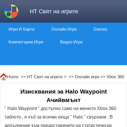
HT Свят на игрите
Игри И Карти
Онлайн Игри
Games
Компютърни Игри
Видео Игри
Home >>
HT Свят на игрите
> >>
Онлайн игри
>>
Xbox 360
Изисквания за Halo Waypoint
Ачийвмънт
" Halo Waypoint " достъпно само на менюто Xbox 360
таблото , е хъб за всички неща " Halo " свързани . В
допълнение към предоставянето на статистически