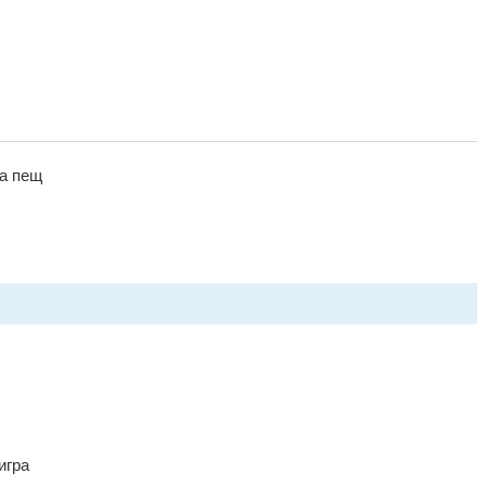
ва пещ
игра