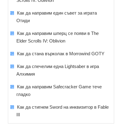
Scrolls IV: Oblivion
Как да направим един съвет за играта
Отиди
Как да направим шперц се появи в The
Elder Scrolls IV: Oblivion
Как да стана върколак в Morrowind GOTY
Как да спечелим една Lightsaber в игра
Алхимия
Как да направим Safecracker Game тече
гладко
Как да стигнем Sword на инквизитор в Fable
III