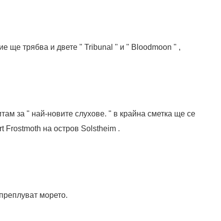
ие ще трябва и двете " Tribunal " и " Bloodmoon " ,
итам за " най-новите слухове. " в крайна сметка ще се
 Frostmoth на остров Solstheim .
 преплуват морето.