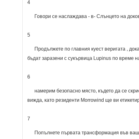
4
Говори се наслаждава - в- Слънцето на доков
5
Продължете по главния куест веригата , док
бъдат заразени с сукървица Lupinus по време на
6
намерим безопасно място, където да се скрие
вижда, като резиденти Morrowind ще ви етикети
7
Попълнете първата трансформация във ваш