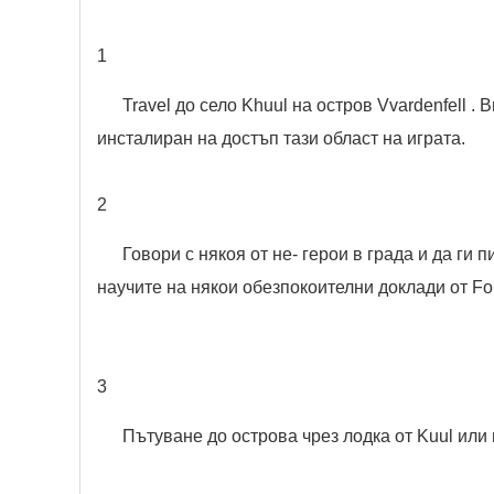
1
Travel до село Khuul на остров Vvardenfell . В
инсталиран на достъп тази област на играта.
2
Говори с някоя от не- герои в града и да ги п
научите на някои обезпокоителни доклади от Fort
3
Пътуване до острова чрез лодка от Kuul или