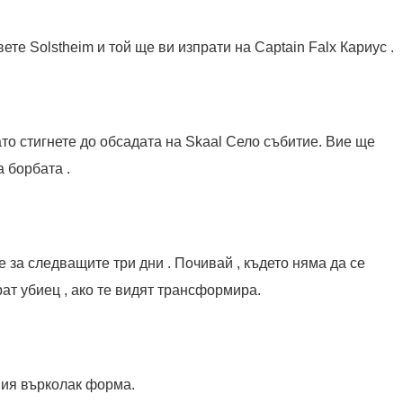
ете Solstheim и той ще ви изпрати на Captain Falx Кариус .
ато стигнете до обсадата на Skaal Село събитие. Вие ще
 борбата .
 за следващите три дни . Почивай , където няма да се
рат убиец , ако те видят трансформира.
ия върколак форма.