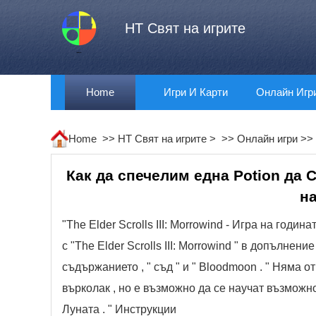
HT Свят на игрите
Home
Игри И Карти
Онлайн Игр
Home >>
HT Свят на игрите
> >>
Онлайн игри
>>
Как да спечелим една Potion да Ст
на
"The Elder Scrolls III: Morrowind - Игра на год
с "The Elder Scrolls III: Morrowind " в допълне
съдържанието , " съд " и " Bloodmoon . " Няма о
върколак , но е възможно да се научат възможн
Луната . " Инструкции