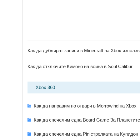
Как да дублират записи в Minecraft на Xbox използ
Как да отключите Кимоно на воина в Soul Calibur
Xbox 360
Как да направим по отвари в Morrowind на Xbox
Как да спечелим една Board Game За Планетите
Как да спечелим една Pin стрелката на Купидон 