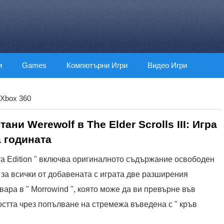
и
Games
Компютърни Игри
Видео Игри
Xbox 360
ани Werewolf в The Elder Scrolls III: Игра
 годината
ината Edition " включва оригиналното съдържание освободен
ние за всички от добавената с играта две разширения
твара в " Morrowind ", която може да ви превърне във
остта чрез попълване на стремежа въведена с " кръв