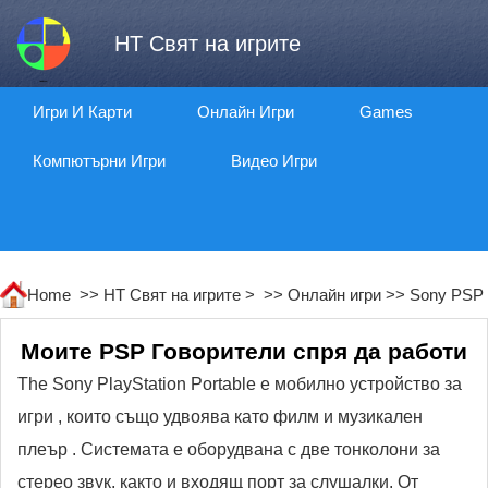
HT Свят на игрите
Игри И Карти
Онлайн Игри
Games
Компютърни Игри
Видео Игри
Home >>
HT Свят на игрите
> >>
Онлайн игри
>>
Sony PSP
Моите PSP Говорители спря да работи
The Sony PlayStation Portable е мобилно устройство за
игри , които също удвоява като филм и музикален
плеър . Системата е оборудвана с две тонколони за
стерео звук, както и входящ порт за слушалки. От