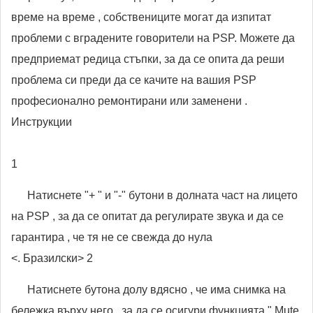
време на време , собствениците могат да изпитат
проблеми с вградените говорители на PSP. Можете да
предприемат редица стъпки, за да се опита да реши
проблема си преди да се качите на вашия PSP
професионално ремонтирани или заменени .
Инструкции
1
Натиснете "+ " и "-" бутони в долната част на лицето
на PSP , за да се опитат да регулирате звука и да се
гарантира , че тя не се свежда до нула
<. Бразилски> 2
Натиснете бутона долу вдясно , че има снимка на
бележка върху него , за да се осигури функцията " Mute