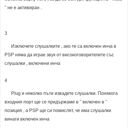
" не е активиран .
3
Изключете слушалките , ако те са включен инча в
PSP няма да играе звук от високоговорителите със
слушалки , включени инча
4
Plug и няколко пъти извадете слушалки. Понякога
входния порт ще се придържаме в " включен в "
позиция , а PSP ще си помислят, че има слушалки
винаги включен инча