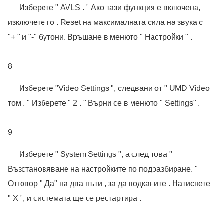
Изберете " AVLS . " Ако тази функция е включена,
изключете го . Reset на максималната сила на звука с
"+ " и "-" бутони. Връщане в менюто " Настройки " .
8
Изберете "Video Settings ", следвани от " UMD Video
том . " Изберете " 2 . " Върни се в менюто " Settings" .
9
Изберете " System Settings ", а след това "
Възстановяване на настройките по подразбиране. "
Отговор " Да" на два пъти , за да подканите . Натиснете
" X ", и системата ще се рестартира .