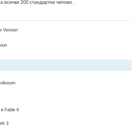
а всички 200 стандартни чипове .
w Version
sion
oliseum
 Fable II
rk 3