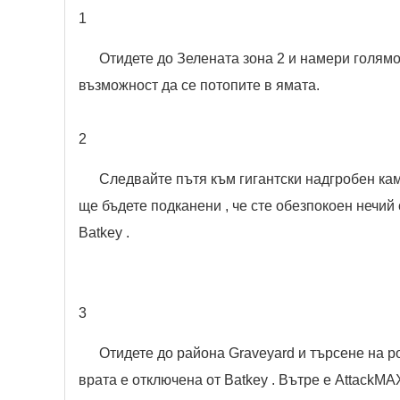
1
Отидете до Зелената зона 2 и намери голямо
възможност да се потопите в ямата.
2
Следвайте пътя към гигантски надгробен кам
ще бъдете подканени , че сте обезпокоен нечий 
Batkey .
3
Отидете до района Graveyard и търсене на ро
врата е отключена от Batkey . Вътре е AttackMAX