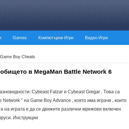
и
Games
Компютърни Игри
Видео Игри
Game Boy Cheats
робището в MegaMan Battle Network 6
азновидности: Cybeast Falzar и Cybeast Gregar . Това са
 Network " на Game Boy Advance , която има играчи , които
а на играта е да се движите различни мрежови включен
ируси. Инструкции