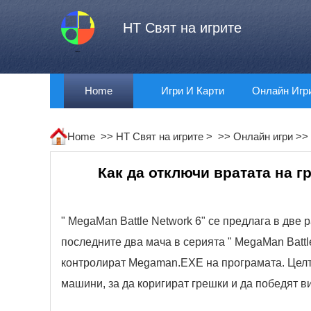
HT Свят на игрите
Home
Игри И Карти
Онлайн Игр
Home >>
HT Свят на игрите
> >>
Онлайн игри
>>
Как да отключи вратата на г
" MegaMan Battle Network 6" се предлага в две р
последните два мача в серията " MegaMan Battle
контролират Megaman.EXE на програмата. Целт
машини, за да коригират грешки и да победят в