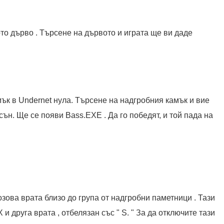
то дърво . Търсене на дървото и играта ще ви даде
ък в Undernet нула. Търсене на надгробния камък и вие
сън. Ще се появи Bass.EXE . Да го победят, и той пада на
зова врата близо до група от надгробни паметници . Тази
 и друга врата , отбелязан със " S. " За да отключите тази