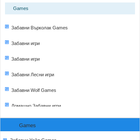
Games
Забавни Върколак Games
Забавни игри
Забавни игри
Забавни Лесни игри
Забавни Wolf Games
Домашно Забавни игри
Games