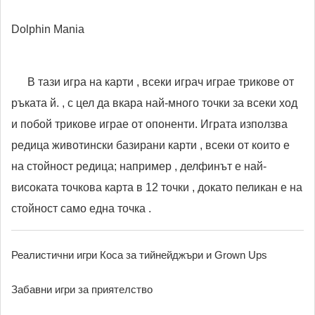
Dolphin Mania
В тази игра на карти , всеки играч играе трикове от
ръката й. , с цел да вкара най-много точки за всеки ход
и побой трикове играе от опоненти. Играта използва
редица животински базирани карти , всеки от които е
на стойност редица; например , делфинът е най-
високата точкова карта в 12 точки , докато пеликан е на
стойност само една точка .
Реалистични игри Коса за тийнейджъри и Grown Ups
Забавни игри за приятелство