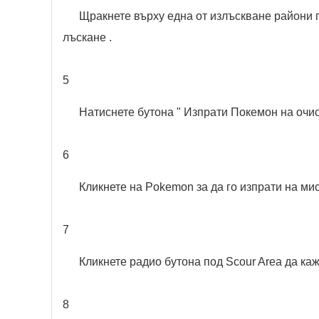
Щракнете върху една от излъскване райони п
лъскане .
5
Натиснете бутона " Изпрати Покемон на очис
6
Кликнете на Pokemon за да го изпрати на мис
7
Кликнете радио бутона под Scour Area да ка
8