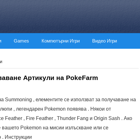
и
Games
Компютърни Игри
Видео Игри
и
ваване Артикули на PokeFarm
ича Summoning , елементите се използват за получаване на
злюпи , легендарен Pokemon появява . Някои от
Feather , Fire Feather , Thunder Fang и Origin Sash . Ако
е вашето Pokemon на мисии излъскване или се
о . Инструкции