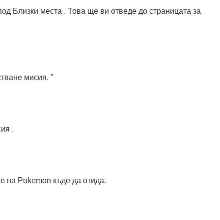
од Близки места . Това ще ви отведе до страницата за
тване мисия. "
ия .
же на Pokemon къде да отида.