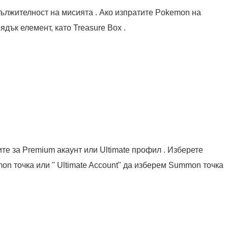
ължителност на мисията . Ако изпратите Pokemon на
ядък елемент, като Treasure Box .
ите за Premium акаунт или Ultimate профил . Изберете
on точка или " Ultimate Account" да изберем Summon точка