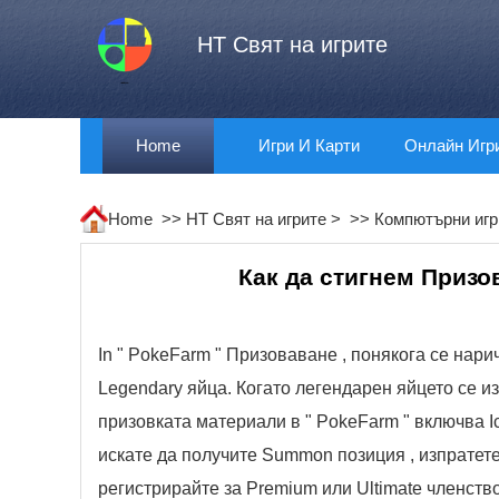
HT Свят на игрите
Home
Игри И Карти
Онлайн Игр
Home >>
HT Свят на игрите
> >>
Компютърни игр
Как да стигнем Призо
In " PokeFarm " Призоваване , понякога се нар
Legendary яйца. Когато легендарен яйцето се и
призовката материали в " PokeFarm " включва Ice 
искате да получите Summon позиция , изпратет
регистрирайте за Premium или Ultimate членств