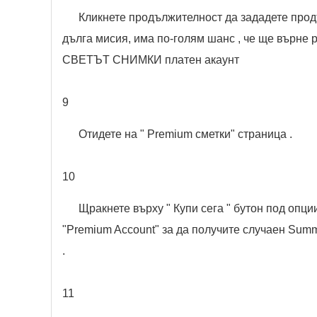
Кликнете продължителност да зададете прод
дълга мисия, има по-голям шанс , че ще върне р
СВЕТЪТ СНИМКИ платен акаунт
9
Отидете на " Premium сметки" страница .
10
Щракнете върху " Купи сега " бутон под опци
"Premium Account" за да получите случаен Summ
.
11