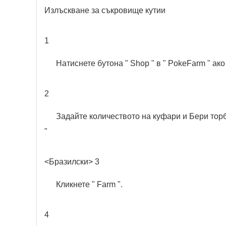
Излъскване за съкровище кутии
1
Натиснете бутона " Shop " в " PokeFarm " ак
2
Задайте количеството на куфари и Бери торби
"
<Бразилски> 3
Кликнете " Farm ".
4