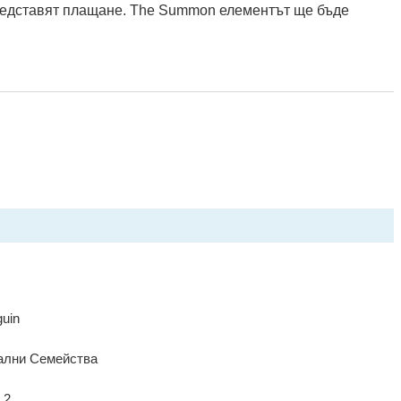
представят плащане. The Summon елементът ще бъде
uin
уални Семейства
 2